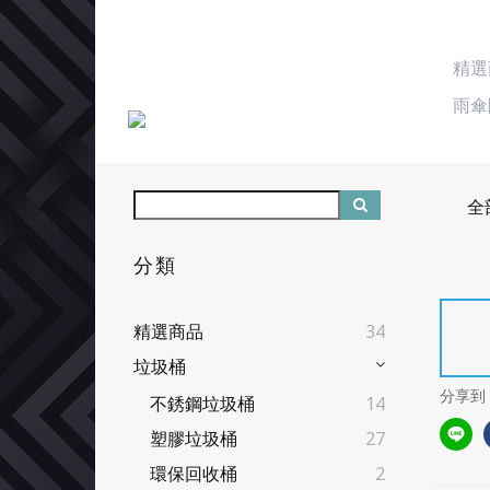
精選
雨傘
全
分類
精選商品
34
垃圾桶
分享到
不銹鋼垃圾桶
14
塑膠垃圾桶
27
環保回收桶
2