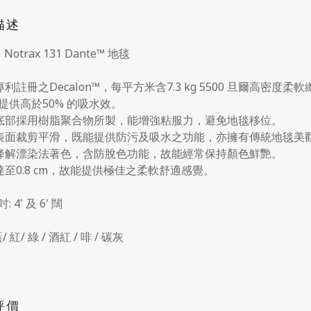
描述
 Notrax 131 Dante™ 地毯
用專利註冊之Decalon™，每平方米含7.3 kg 5500 旦爾高
提供高於50% 的吸水效。
毯底部採用樹脂聚合物所製，能增強粘服力，避免地毯移位。
毯表面裁剪平滑，既能提供防污及吸水之功能，亦擁有傳統地毯美
用降解漂染法著色，含防脫色功能，故能經常保持顏色鮮艷。
度達至0.8 cm，故能提供極佳之柔軟舒適感覺。
 4' 及 6' 闊
/ 紅/ 綠 / 酒紅 / 啡 / 碳灰
評價