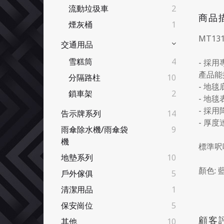
流動垃圾車
2
商品
煙灰桶
1
MT131
交通用品
雪糕筒
4
- 採
產品能
分隔路柱
10
- 地
鎖車架
2
- 地
- 採
告示牌系列
14
- 厚
雨傘除水機/雨傘袋
9
機
標準呎吋:
地墊系列
10
顏色: 藍
戶外傢俱
5
清潔用品
1
保安崗位
5
顧客
其他
10