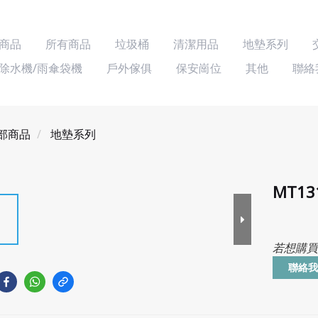
商品
所有商品
垃圾桶
清潔用品
地墊系列
除水機/雨傘袋機
戶外傢俱
保安崗位
其他
聯絡
部商品
地墊系列
MT13
若想購買
聯絡我