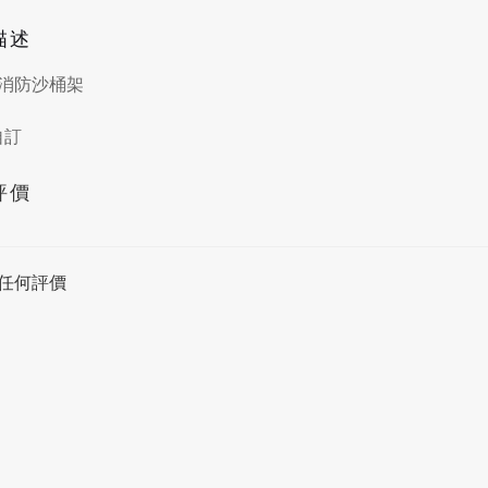
描述
消防沙桶架
自訂
評價
任何評價