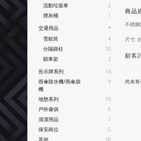
流動垃圾車
2
商品
煙灰桶
1
不銹鋼
交通用品
雪糕筒
4
尺寸: 
分隔路柱
10
顧客
鎖車架
2
告示牌系列
14
尚未有
雨傘除水機/雨傘袋
9
機
地墊系列
10
戶外傢俱
5
清潔用品
1
保安崗位
5
其他
10