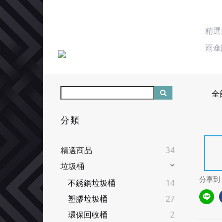
精選
雨傘
全
分類
精選商品
34
垃圾桶
分享到
不銹鋼垃圾桶
14
塑膠垃圾桶
27
環保回收桶
2