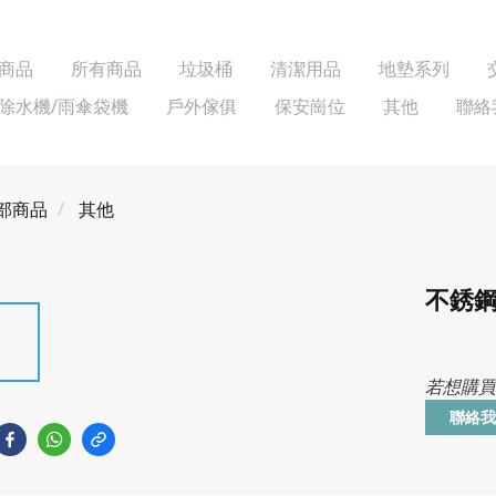
商品
所有商品
垃圾桶
清潔用品
地墊系列
除水機/雨傘袋機
戶外傢俱
保安崗位
其他
聯絡
部商品
其他
不銹
若想購買
聯絡我