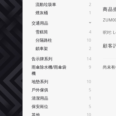
流動垃圾車
2
商品
煙灰桶
1
ZUM
交通用品
雪糕筒
4
呎吋: L
分隔路柱
10
顧客
鎖車架
2
告示牌系列
14
尚未有
雨傘除水機/雨傘袋
9
機
地墊系列
10
戶外傢俱
5
清潔用品
1
保安崗位
5
其他
10