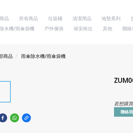
商品
所有商品
垃圾桶
清潔用品
地墊系列
除水機/雨傘袋機
戶外傢俱
保安崗位
其他
聯絡
部商品
雨傘除水機/雨傘袋機
ZUM
若想購買
聯絡我