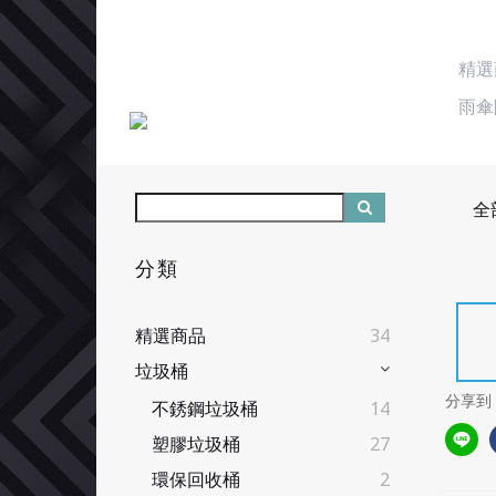
精選
雨傘
全
分類
精選商品
34
垃圾桶
分享到
不銹鋼垃圾桶
14
塑膠垃圾桶
27
環保回收桶
2