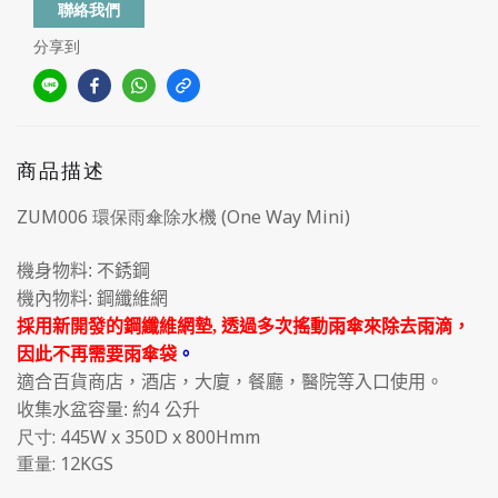
聯絡我們
分享到
商品描述
ZUM006 環保雨傘除水機 (One Way Mini)
機身物料
:
不銹鋼
機內物料
:
鋼纖維網
透過
採用新開發的鋼纖維網墊
,
多次搖動雨傘來除去雨滴，
因此不再需要雨傘袋
。
適合百貨商店，酒店，大廈，餐廳，醫院等入口使用。
收集水盆容量
:
約
4
公升
尺寸: 445W x 350D x 800Hmm
重量: 12KGS