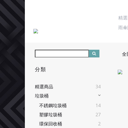
精選
雨傘
全
分類
精選商品
34
垃圾桶
不銹鋼垃圾桶
14
塑膠垃圾桶
27
環保回收桶
2