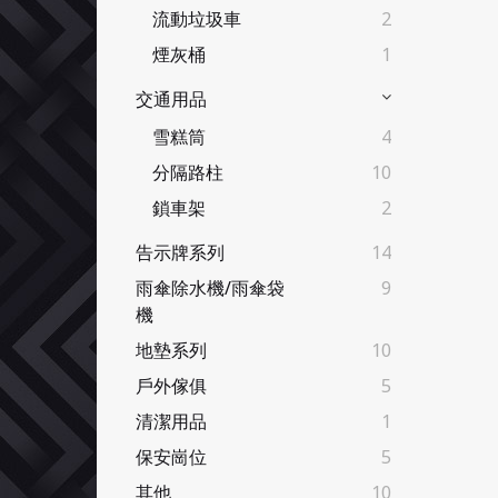
流動垃圾車
2
煙灰桶
1
交通用品
雪糕筒
4
分隔路柱
10
鎖車架
2
告示牌系列
14
雨傘除水機/雨傘袋
9
機
地墊系列
10
戶外傢俱
5
清潔用品
1
保安崗位
5
其他
10