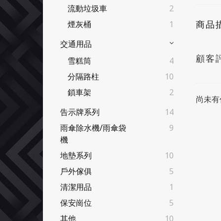
流動垃圾車
2
商品
煙灰桶
1
交通用品
顧客
雪糕筒
4
分隔路柱
10
鎖車架
2
尚未有
告示牌系列
14
雨傘除水機/雨傘袋
9
機
地墊系列
10
戶外傢俱
5
清潔用品
1
保安崗位
5
其他
10