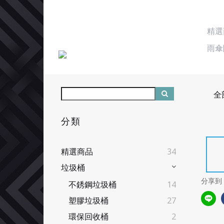
精選
雨傘
全
分類
精選商品
34
垃圾桶
分享到
不銹鋼垃圾桶
14
塑膠垃圾桶
27
環保回收桶
2