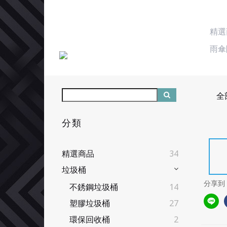
精選
雨傘
全
分類
精選商品
34
垃圾桶
分享到
不銹鋼垃圾桶
14
塑膠垃圾桶
27
環保回收桶
2