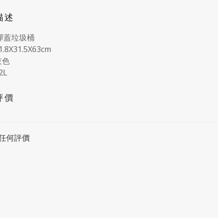
描述
 彈蓋垃圾桶
1.8X31.5X63cm
灰色
2L
評價
任何評價