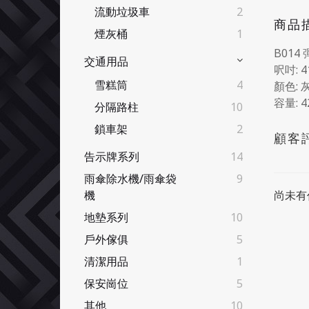
流動垃圾車
2
商品
煙灰桶
1
B014
交通用品
呎吋: 4
雪糕筒
4
顏色: 
容量: 4
分隔路柱
10
鎖車架
2
顧客
告示牌系列
14
雨傘除水機/雨傘袋
9
尚未有
機
地墊系列
10
戶外傢俱
5
清潔用品
1
保安崗位
5
其他
10