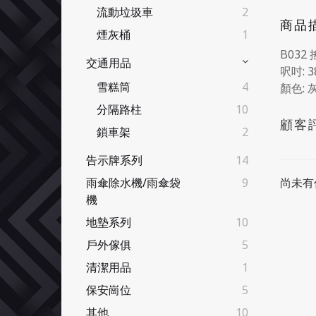
流動垃圾車
2
商品
煙灰桶
1
B032
交通用品
呎吋: 3
雪糕筒
4
顏色: 
分隔路柱
10
顧客
鎖車架
2
告示牌系列
14
尚未有
雨傘除水機/雨傘袋
9
機
地墊系列
10
戶外傢俱
5
清潔用品
1
保安崗位
5
其他
10