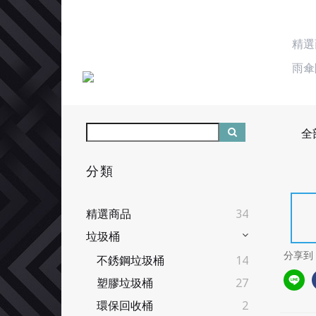
精選
雨傘
全
分類
精選商品
34
垃圾桶
分享到
不銹鋼垃圾桶
14
塑膠垃圾桶
27
環保回收桶
2