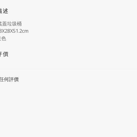
描述
 搖蓋垃圾桶
8X28X51.2cm
灰色
評價
任何評價