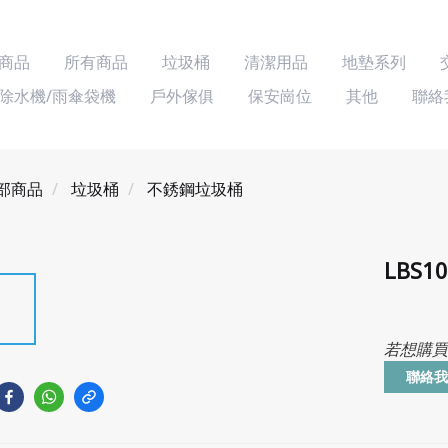
商品
所有商品
垃圾桶
清潔用品
地墊系列
除水機/雨傘袋機
戶外傢俱
保安崗位
其他
聯絡
部商品
垃圾桶
不銹鋼垃圾桶
LBS
若想購買
聯絡我