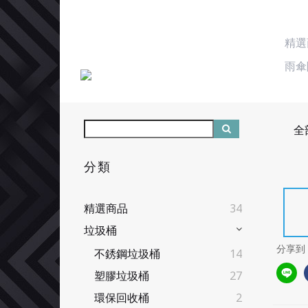
精選
雨傘
全
分類
精選商品
34
垃圾桶
分享到
不銹鋼垃圾桶
14
塑膠垃圾桶
27
環保回收桶
2