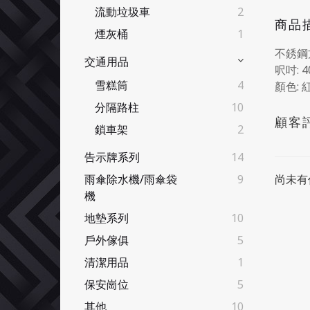
流動垃圾車
2
商品
煙灰桶
1
不銹鋼
交通用品
呎吋: 4
雪糕筒
4
顏色: 
分隔路柱
10
顧客
鎖車架
2
告示牌系列
14
尚未有
雨傘除水機/雨傘袋
9
機
地墊系列
10
戶外傢俱
5
清潔用品
1
保安崗位
5
其他
10