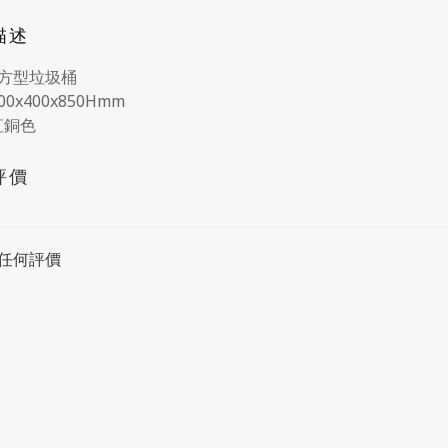
描述
方型垃圾桶
00x400x850Hmm
紅銅色
評價
任何評價